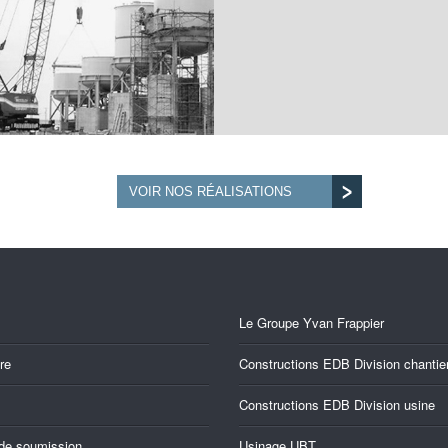
VOIR NOS RÉALISATIONS
Le Groupe Yvan Frappier
re
Constructions EDB Division chantie
Constructions EDB Division usine
de soumission
Usinage UBT