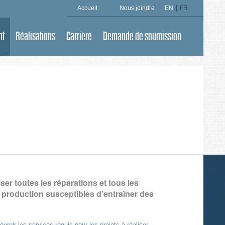
|
Accueil
Nous joindre
EN
FR
nt
Réalisations
Carrière
Demande de soumission
ser toutes les réparations et tous les
e production susceptibles d’entraîner des
urnir les services requis pour les projets à réaliser.